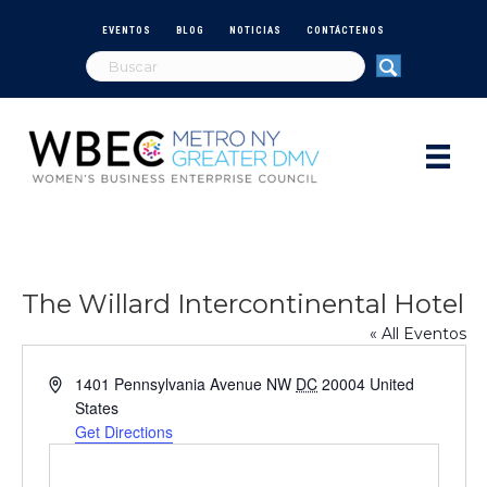
EVENTOS
BLOG
NOTICIAS
CONTÁCTENOS
The Willard Intercontinental Hotel
« All Eventos
A
1401 Pennsylvania Avenue NW
DC
20004
United
d
States
d
Get Directions
r
e