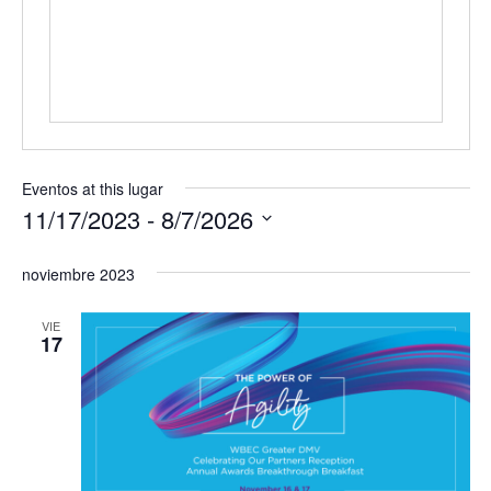
s
s
Eventos at this lugar
11/17/2023
 - 
8/7/2026
S
e
noviembre 2023
l
e
VIE
c
17
c
i
o
n
a
r
f