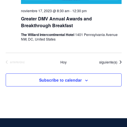
e
c
noviembre 17, 2023 @ 8:30 am
-
12:30 pm
h
Greater DMV Annual Awards and
a
Breakthrough Breakfast
.
The Willard Intercontinental Hotel
1401 Pennsylvania Avenue
NW, DC, United States
Eventos
Hoy
siguiente(s)
Eventos
anterior(es)
Subscribe to calendar