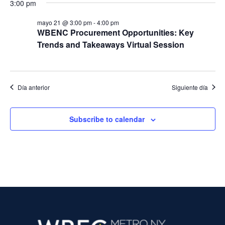
u
3:00 pm
n
c
2026
a
e
mayo 21 @ 3:00 pm
-
4:00 pm
r
i
WBENC Procurement Opportunities: Key
f
d
Trends and Takeaways Virtual Session
ó
e
c
a
n
h
a
d
y
Día anterior
Siguiente día
.
e
n
v
Subscribe to calendar
a
i
s
v
t
e
a
g
s
a
d