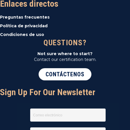
Enlaces directos
d
Preguntas frecuentes
e
Política de privacidad
E
Condiciones de uso
QUESTIONS?
v
Not sure where to start?
e
Contact our certification team.
n
CONTÁCTENOS
t
Sign Up For Our Newsletter
o
s