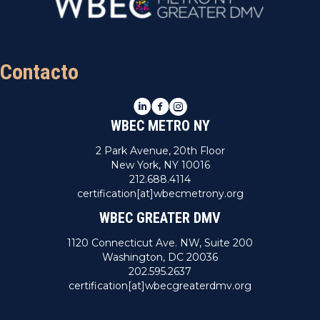
e
c
E
i
v
Contacto
ó
e
d
n
LinkedIn
Facebook
Instagram
t
WBEC METRO NY
e
o
2 Park Avenue, 20th Floor
v
New York, NY 10016
212.688.4114
i
certification[at]wbecmetrony.org
WBEC GREATER DMV
s
1120 Connecticut Ave. NW, Suite 200
t
Washington, DC 20036
202.595.2637
a
certification[at]wbecgreaterdmv.org
s