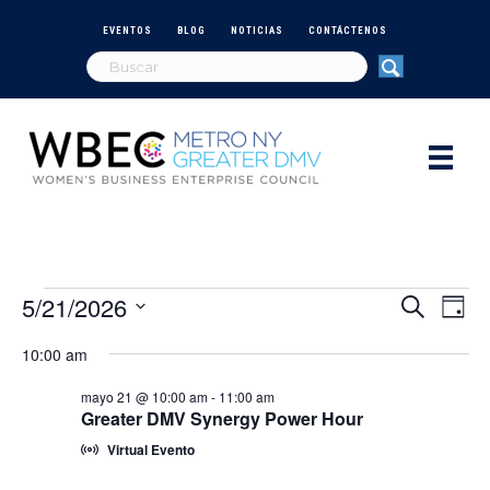
EVENTOS
BLOG
NOTICIAS
CONTÁCTENOS
5/21/2026
Eventos
N
B
B
D
u
S
í
a
s
ú
10:00 am
e
for
a
c
v
l
a
s
mayo 21 @ 10:00 am
-
11:00 am
e
r
e
mayo
Greater DMV Synergy Power Hour
c
q
c
g
Virtual Evento
i
21,
a
o