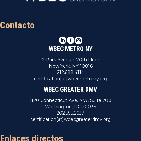
e
c
E
i
Contacto
v
ó
e
LinkedIn
Facebook
Instagram
d
n
WBEC METRO NY
t
e
2 Park Avenue, 20th Floor
o
New York, NY 10016
v
212.688.4114
certification[at]wbecmetrony.org
i
WBEC GREATER DMV
s
1120 Connecticut Ave. NW, Suite 200
Washington, DC 20036
t
202.595.2637
certification[at]wbecgreaterdmv.org
a
s
Enlaces directos