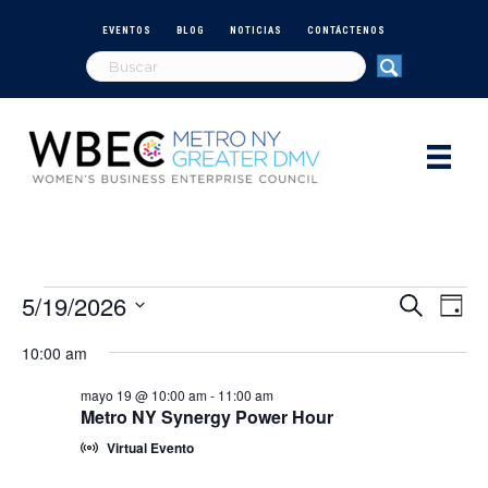
EVENTOS
BLOG
NOTICIAS
CONTÁCTENOS
5/19/2026
Eventos
N
B
B
D
u
S
í
a
s
ú
10:00 am
e
for
a
c
v
l
a
s
mayo 19 @ 10:00 am
-
11:00 am
e
r
e
mayo
Metro NY Synergy Power Hour
c
q
c
g
Virtual Evento
i
19,
a
o