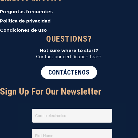
d
Preguntas frecuentes
e
Política de privacidad
Condiciones de uso
E
QUESTIONS?
v
Not sure where to start?
Contact our certification team.
e
CONTÁCTENOS
n
t
Sign Up For Our Newsletter
o
s