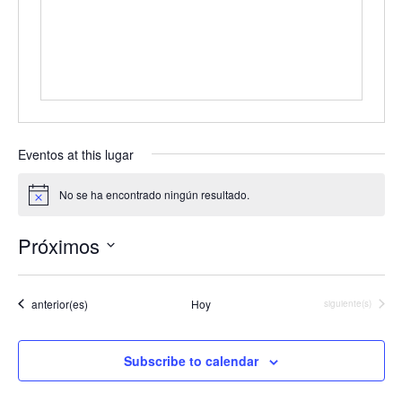
s
s
Eventos at this lugar
No se ha encontrado ningún resultado.
N
o
t
Próximos
i
c
S
e
e
Eventos
l
anterior(es)
Hoy
Eventos
siguiente(s)
e
c
c
Subscribe to calendar
i
o