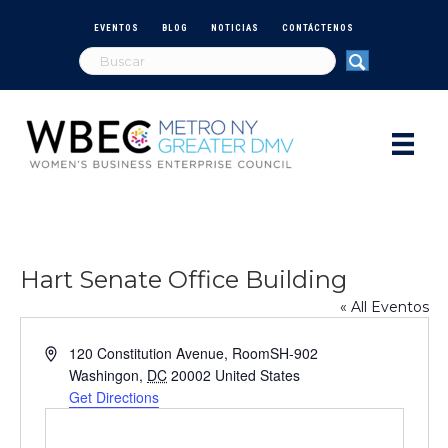
EVENTOS
BLOG
NOTICIAS
CONTÁCTENOS
Hart Senate Office Building
« All Eventos
A
120 Constitution Avenue, RoomSH-902
d
Washingon
,
DC
20002
United States
d
Get Directions
r
e