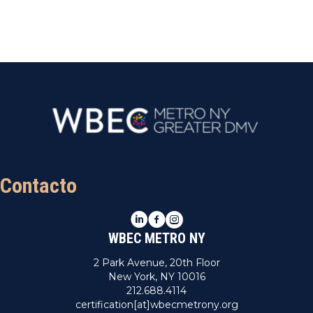
n
a
r
f
e
c
h
a
.
Contacto
LinkedIn
Facebook
Instagram
WBEC METRO NY
2 Park Avenue, 20th Floor
New York, NY 10016
212.688.4114
certification[at]wbecmetrony.org