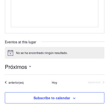
s
s
Eventos at this lugar
No se ha encontrado ningún resultado.
N
o
t
Próximos
i
c
S
e
e
Eventos
l
anterior(es)
Hoy
Eventos
siguiente(s)
e
c
c
Subscribe to calendar
i
o