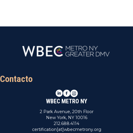
n
a
r
f
e
c
h
a
.
Contacto
LinkedIn
Facebook
Instagram
WBEC METRO NY
2 Park Avenue, 20th Floor
New York, NY 10016
212.688.4114
certification[at]wbecmetrony.org