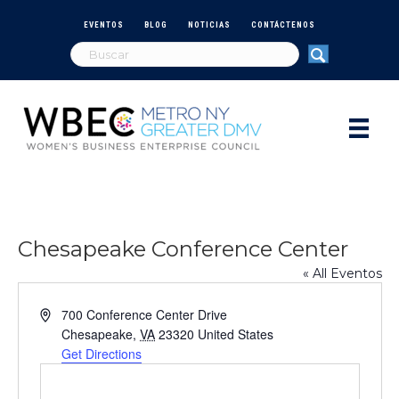
EVENTOS
BLOG
NOTICIAS
CONTÁCTENOS
Chesapeake Conference Center
« All Eventos
A
700 Conference Center Drive
d
Chesapeake
,
VA
23320
United States
d
Get Directions
r
e